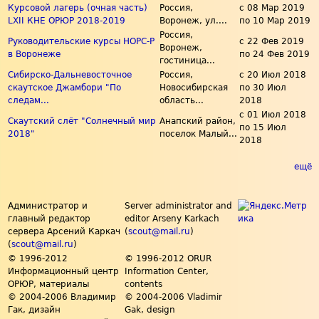
Курсовой лагерь (очная часть)
Россия,
с
08 Мар 2019
LXII КНЕ ОРЮР 2018-2019
Воронеж, ул....
по
10 Мар 2019
Россия,
Руководительские курсы НОРС-Р
с
22 Фев 2019
Воронеж,
в Воронеже
по
24 Фев 2019
гостиница...
Сибирско-Дальневосточное
Россия,
с
20 Июл 2018
скаутское Джамбори "По
Новосибирская
по
30 Июл
следам...
область...
2018
с
01 Июл 2018
Скаутский слёт "Солнечный мир
Анапский район,
по
15 Июл
2018"
поселок Малый...
2018
ещё
Администратор и
Server administrator and
главный редактор
editor Arseny Karkach
сервера Арсений Каркач
(
scout@mail.ru
)
(
scout@mail.ru
)
© 1996-2012
© 1996-2012 ORUR
Информационный центр
Information Center,
ОРЮР, материалы
contents
© 2004-2006 Владимир
© 2004-2006 Vladimir
Гак, дизайн
Gak, design