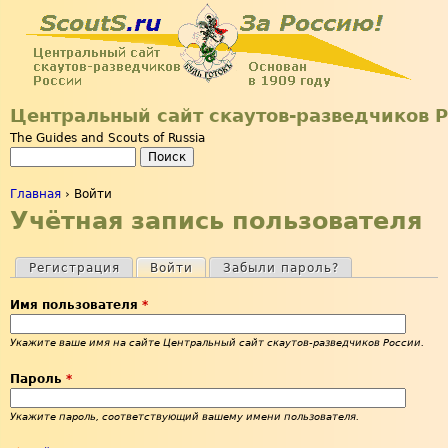
Jump to navigation
Центральный сайт скаутов-разведчиков 
The Guides and Scouts of Russia
Поиск
Форма поиска
Главная
›
Войти
Учётная запись пользователя
Вы здесь
Регистрация
Войти
(активная вкладка)
Забыли пароль?
Главные вкладки
Имя пользователя
*
Укажите ваше имя на сайте Центральный сайт скаутов-разведчиков России.
Пароль
*
Укажите пароль, соответствующий вашему имени пользователя.