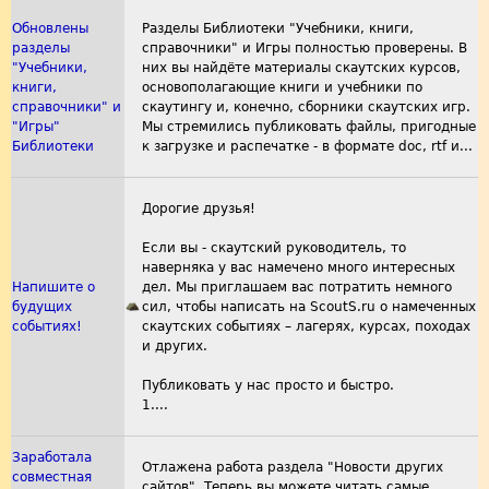
Обновлены
Разделы Библиотеки "Учебники, книги,
разделы
справочники" и Игры полностью проверены. В
"Учебники,
них вы найдёте материалы скаутских курсов,
книги,
основополагающие книги и учебники по
справочники" и
скаутингу и, конечно, сборники скаутских игр.
"Игры"
Мы стремились публиковать файлы, пригодные
Библиотеки
к загрузке и распечатке - в формате doc, rtf и...
Дорогие друзья!
Если вы - скаутский руководитель, то
наверняка у вас намечено много интересных
Напишите о
дел. Мы приглашаем вас потратить немного
будущих
сил, чтобы написать на ScoutS.ru о намеченных
событиях!
скаутских событиях – лагерях, курсах, походах
и других.
Публиковать у нас просто и быстро.
1....
Заработала
Отлажена работа раздела "Новости других
совместная
сайтов". Теперь вы можете читать самые