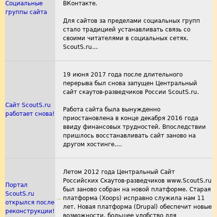
Социальные
ВКонтакте.
группы сайта
Для сайтов за пределами социальных групп
стало традицией устанавливать связь со
своими читателями в социальных сетях.
ScoutS.ru...
19 июня 2017 года после длительного
перерыва был снова запущен Центральный
сайт скаутов-разведчиков России ScoutS.ru.
Сайт ScoutS.ru
Работа сайта была вынужденно
работает снова!
приостановлена в конце декабря 2016 года
ввиду финансовых трудностей. Впоследствии
пришлось восстанавливать сайт заново на
другом хостинге....
Летом 2012 года Центральный Сайт
Российских Скаутов-разведчиков www.ScoutS.ru
Портал
был заново собран на новой платформе. Старая
ScoutS.ru
платформа (Xoops) исправно служила нам 11
открылся после
лет. Новая платформа (Drupal) обеспечит новые
реконструкции!
возможности, большее удобство для