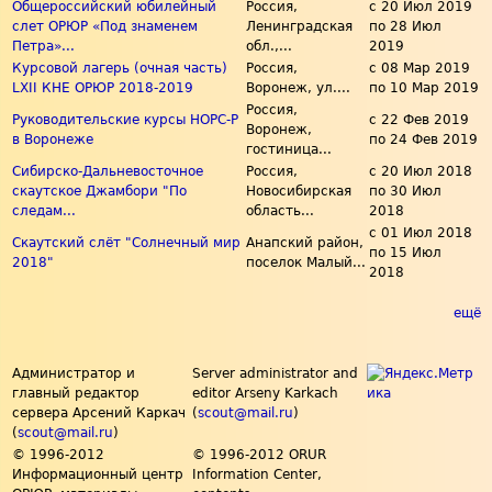
Общероссийский юбилейный
Россия,
с
20 Июл 2019
слет ОРЮР «Под знаменем
Ленинградская
по
28 Июл
Петра»...
обл.,...
2019
Курсовой лагерь (очная часть)
Россия,
с
08 Мар 2019
LXII КНЕ ОРЮР 2018-2019
Воронеж, ул....
по
10 Мар 2019
Россия,
Руководительские курсы НОРС-Р
с
22 Фев 2019
Воронеж,
в Воронеже
по
24 Фев 2019
гостиница...
Сибирско-Дальневосточное
Россия,
с
20 Июл 2018
скаутское Джамбори "По
Новосибирская
по
30 Июл
следам...
область...
2018
с
01 Июл 2018
Скаутский слёт "Солнечный мир
Анапский район,
по
15 Июл
2018"
поселок Малый...
2018
ещё
Администратор и
Server administrator and
главный редактор
editor Arseny Karkach
сервера Арсений Каркач
(
scout@mail.ru
)
(
scout@mail.ru
)
© 1996-2012
© 1996-2012 ORUR
Информационный центр
Information Center,